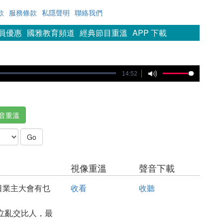
款
服務條款
私隱聲明
聯絡我們
會員優惠
國雅教育頻道
經典節目重溫
APP 下載
14:52
音重溫
視像重溫
聲音下載
日業主大會有乜
收看
收聽
立亂交比人，最