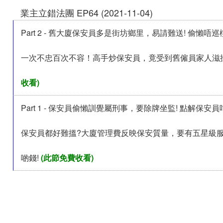
業主立錯法團 EP64 (2021-11-04)
Part 2 - 舊大廈保安員多是街坊鄉里，易請難送! 偷懶唔
一次不忠百次不容！高手炒保安員，竟受到舊僱員家人滋
收看)
Part 1 - 保安員偷懶訓覺屬刑事，要除牌坐監! 點解保安
保安員都好難搵?大廈管理費反映保安質量，要有五星級
啲錢!
(此節免費收看)