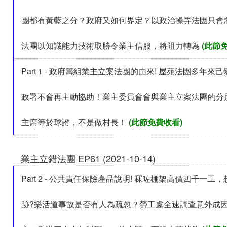
團都有黃藍之分？政府又如何界定？以政治操弄法團只會
法團以知識能力技術取勝令業主信服，將阻力轉為
(此節
Part 1 - 政府籌組業主立案法團的由來! 屋苑法團多年來
政署不會再主動協助！業主委員會會與業主立案法團的分
主席等於球證，不是做村長！
(此節免費收看)
業主立錯法團 EP61 (2021-10-14)
Part 2 - 公共責任保險產品說明! 冧咗棚架高價四千一工
跡?樂活道事故是否有人為疏忽？勞工處全速調查意外成