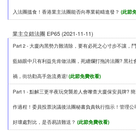
入法團搵食！香港業主法團能否向專業範疇進發？
(此節
業主立錯法團 EP65 (2021-11-11)
Part 2 - 大廈內黑勢力難清除，要有必死之心寸步不讓，
藍絲眼中只有利益先肯做法團，死纏爛打拖誇法團? 黑社
禍，街坊勸高手急流勇退!
(此節免費收看)
Part 1 - 點解三更半夜玩突襲差人會嚟查大廈保安員牌?
作過程！委員投票決議後法團秘書負責執行指示！管理公
好壞處對比，是否易請難送？
(此節免費收看)