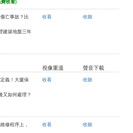
免費收看)
引致傷亡事故？比
收看
收聽
營建築地盤三年
視像重溫
聲音下載
罪的定義！大廈保
收看
收聽
後又如何處理？
？大維修程序上，
收看
收聽