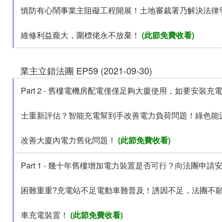
慎防有心鬧事業主阻礙工程開展！土地審裁署乃解決法律
維修利益龐大，圍標佬永不放棄！
(此節免費收看)
業主立錯法團 EP59 (2021-09-30)
Part 2 - 舊樓電機房配電僅僅足夠大廈使用，如要安裝
士重新評估？智能充電幫到手改善電力負荷問題！綠色能
改善大廈內電力舊化問題！
(此節免費收看)
Part 1 - 幾十年舊樓增加電力裝置是否可行？向法團申
困難重重?充電站不足電動車難普及！誘因不足，法團不
車充電裝置！
(此節免費收看)