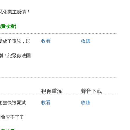
惡化業主感情！
免費收看)
己變成了孤兒，民
收看
收聽
別！記緊做法團
視像重溫
聲音下載
，想盡快毀屍滅
收看
收聽
因會否不了了