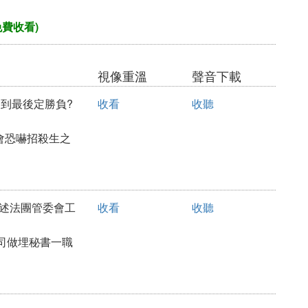
免費收看)
視像重溫
聲音下載
鬥到最後定勝負?
收看
收聽
會恐嚇招殺生之
 簡述法團管委會工
收看
收聽
司做埋秘書一職