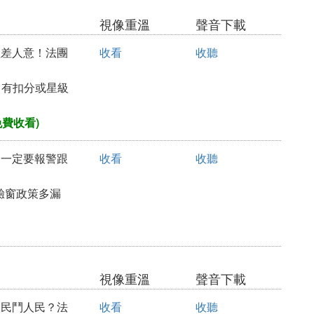
視像重溫
聲音下載
管理差人意！法團
收看
收聽
、有扣分或星級
免費收看)
擲物一定要報警跟
收看
收聽
驗窗政策多漏
視像重溫
聲音下載
，人民鬥人民？法
收看
收聽