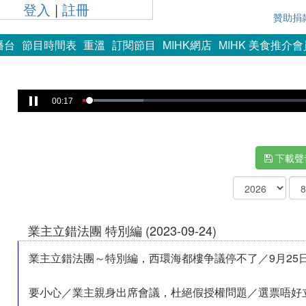
登入
|
註冊
贊助捐
播台
節目時間表
重溫
訂閱節目
MIHK網店
MIHK 美食推介
00:18
下載聲
業主立錯法團 特別編 (2023-09-24)
業主立錯法團～特別編，西環海都樓争議停不了／9月25
要小心／業主親身出席會議，杜絕假授權問題／選票唔好