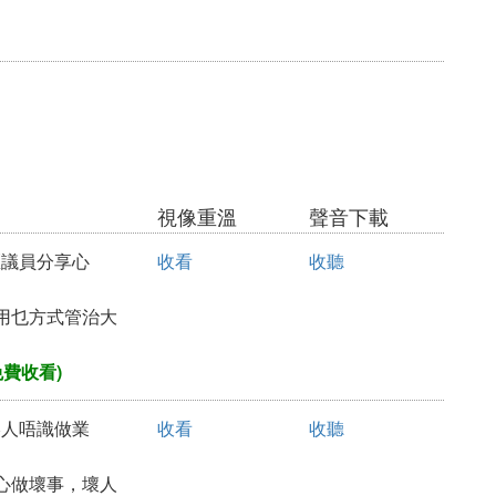
視像重溫
聲音下載
區議員分享心
收看
收聽
用乜方式管治大
免費收看)
港人唔識做業
收看
收聽
心做壞事，壞人