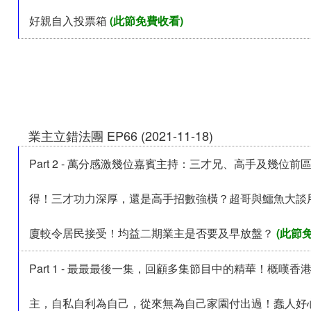
好親自入投票箱
(此節免費收看)
業主立錯法團 EP66 (2021-11-18)
Part 2 - 萬分感激幾位嘉賓主持：三才兄、高手及幾位前
得！三才功力深厚，還是高手招數強橫？超哥與鱷魚大談
廈較令居民接受！均益二期業主是否要及早放盤？
(此節
Part 1 - 最最最後一集，回顧多集節目中的精華！概嘆香
主，自私自利為自己，從來無為自己家園付出過！蠢人好