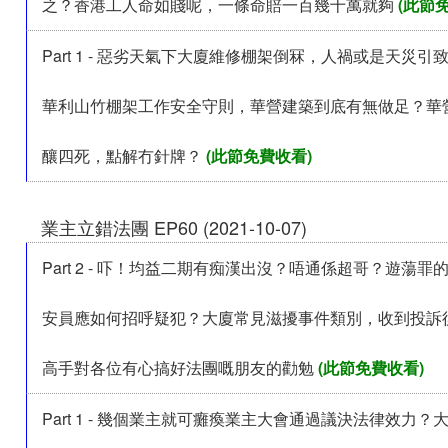
之？香港工人命如賤呢，一條命賠一百幾十萬就夠
(此節
Part 1 - 惡劣天氣下大廈維修棚架倒冧，人禍或是天災
華利山竹棚架工作安全守則，華營建築到底有無做足？華
釀四死，點解冇針牌？
(此節免費收看)
業主立錯法團 EP60 (2021-10-07)
Part 2 - 吓！均益二期有痴漢出沒？唔通係超哥？遊蕩
安員應如何招呼疑犯？大廈常見滋擾事件類別，收到投訴
高手對各位有心搞好法團嘅朋友的勸勉
(此節免費收看)
Part 1 - 幾個業主就可癱瘓業主大會通過議決法律效力