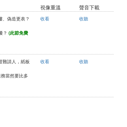
視像重溫
聲音下載
巡樓、偽造更表？
收看
收聽
擾？
(此節免費
員咁難請人，紙板
收看
收聽
服務當然要比多