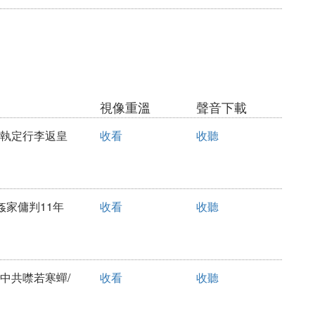
視像重溫
聲音下載
可以執定行李返皇
收看
收聽
姦家傭判11年
收看
收聽
海中共噤若寒蟬/
收看
收聽