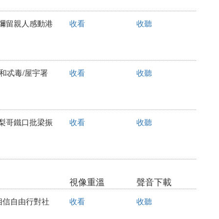
見彌留親人感動港
收看
收聽
昧和忒毒/屋宇署
收看
收聽
啤梨哥鐵口批梁振
收看
收聽
視像重溫
聲音下載
然相信自由行對社
收看
收聽