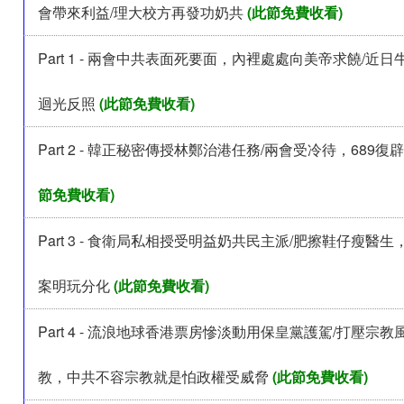
會帶來利益/理大校方再發功奶共
(此節免費收看)
Part 1 - 兩會中共表面死要面，內裡處處向美帝求饒/近
迴光反照
(此節免費收看)
Part 2 - 韓正秘密傳授林鄭治港任務/兩會受冷待，689
節免費收看)
Part 3 - 食衛局私相授受明益奶共民主派/肥擦鞋仔瘦醫
案明玩分化
(此節免費收看)
Part 4 - 流浪地球香港票房慘淡動用保皇黨護駕/打壓宗
教，中共不容宗教就是怕政權受威脅
(此節免費收看)