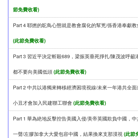
節免費收看)
Part 4 耶撚的鴕鳥心態就是教會腐化的幫兇/係香港奉獻
(此節免費收看)
Part 3 習近平決定斬殺689，梁振英垂死掙扎/陳茂波呼
都不要向美國低頭
(此節免費收看)
Part 2 中共以港獨來轉移經濟困境視線/未來一年港共全
小丑才會加入民建聯工聯會
(此節免費收看)
Part 1 華為絶地反擊控告美國入侵/美帝英國欺負中國，
一聲/左膠加拿大大愛包容中國，結果換來支那漠視
(此節