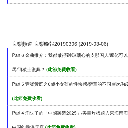
啤梨頻道 啤梨晚報20190306 (2019-03-06)
Part 6 金曲推介：我都做得到/玻璃心的支那国人/摩佬
馬/阿積士復興？
(此節免費收看)
Part 5 壹號黃庭之6歲小女孩的性快感/孌童的不同層次/強
(此節免費收看)
Part 4 消失了的「中國製造2025」/美轟炸機飛入東海南
中国的爛漫天真
(此節免費收看)