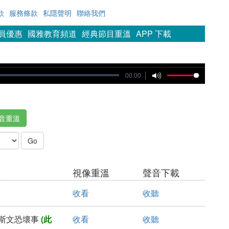
款
服務條款
私隱聲明
聯絡我們
會員優惠
國雅教育頻道
經典節目重溫
APP 下載
00:00
音重溫
視像重溫
聲音下載
收看
收聽
於斯文恐壞事
(此
收看
收聽