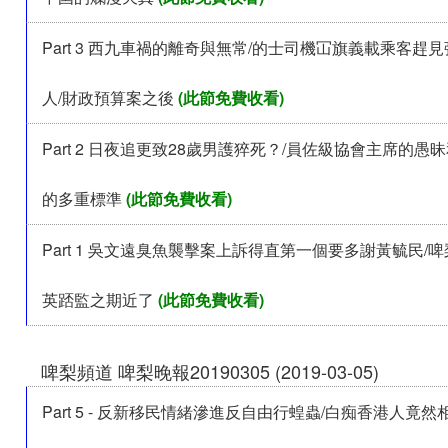
Part 3 西九車禍的離奇與無常/的士司機冚旗義載乘客趕
人/財政預算案之後
(此節免費收看)
Part 2 日夜追更致28歲男護猝死？/員佐級協會主席的愚
的多重標準
(此節免費收看)
Part 1 吳文遠臭魚襲擊案上訴得直第一個要多謝黃毓民/
英踎監之期近了
(此節免費收看)
啤梨頻道 啤梨晚報20190305 (2019-03-05)
Part 5 - 反新移民情緒滲進反自由行蝗蟲/白痴香港人竟