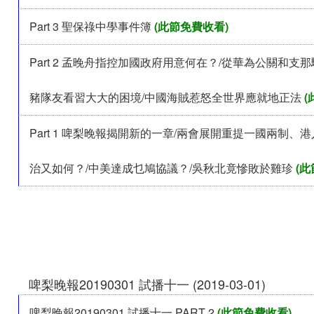
Part 3 聖保祿中學事件簿
(此節免費收看)
Part 2 孟晚舟指控加國政府用意何在？/從華為公關和支
豬隊友看習大大的困境/中國海賊惹怒全世界應就地正法
(
Part 1 啤梨晚報揭開新的一章/兩會展開重提一國兩制、
治又如何？/中美達成乜鳩協議？/吳秋北竟慘敗於雞珍
(此
啤梨晚報20190301 試播十一 (2019-03-01)
啤梨晚報20190301 試播十一 PART 2
(此節免費收看)