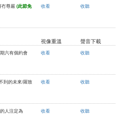
活得冇尊嚴
(此節免
收看
收聽
視像重溫
聲音下載
你星期六有個約會
收看
收聽
看不到的未來/羅致
收看
收聽
力爭的人注定為
收看
收聽