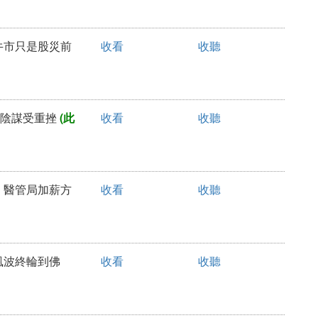
日牛市只是股災前
收看
收聽
復辟陰謀受重挫
(此
收看
收聽
生，醫管局加薪方
收看
收聽
教風波終輪到佛
收看
收聽