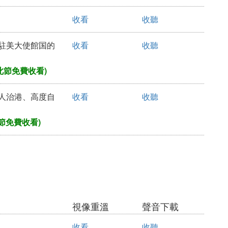
收看
收聽
那駐美大使館国的
收看
收聽
此節免費收看)
港人治港、高度自
收看
收聽
節免費收看)
視像重溫
聲音下載
收看
收聽