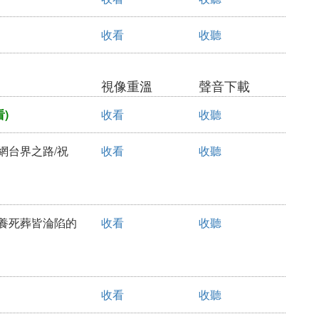
收看
收聽
視像重溫
聲音下載
)
收看
收聽
足網台界之路/祝
收看
收聽
生養死葬皆淪陷的
收看
收聽
收看
收聽