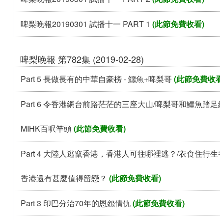
啤梨晚報20190301 試播十一 PART 1
(此節免費收看)
啤梨晚報 第782集 (2019-02-28)
Part 5 長做長有的中華自豪榜 - 鱷魚+啤梨哥
(此節免費收看
Part 6 令香港網台前路茫茫的三座大山/啤梨哥和鱷魚踏
MIHK百呎竿頭
(此節免費收看)
Part 4 大陸人逃竄香港，香港人可往哪裡逃？/衣食住行
香港還有甚麼值得留戀？
(此節免費收看)
Part 3 印巴分治70年的恩怨情仇
(此節免費收看)