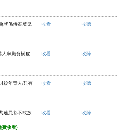
教會就係侍奉魔鬼
收看
收聽
籲港人寧願食樹皮
收看
收聽
面封殺年青人/只有
收看
收聽
中共連屁都不敢放
收看
收聽
免費收看)