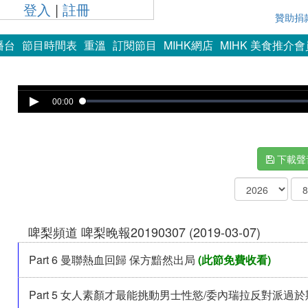
登入
|
註冊
贊助捐
播台
節目時間表
重溫
訂閱節目
MIHK網店
MIHK 美食推介
Error loading media: File could not be played
00:00
下載聲
啤梨頻道 啤梨晚報20190307 (2019-03-07)
Part 6 曼聯熱血回歸 保方黯然出局
(此節免費收看)
Part 5 女人素顏才最能挑動男士性慾/委內瑞拉反對派過