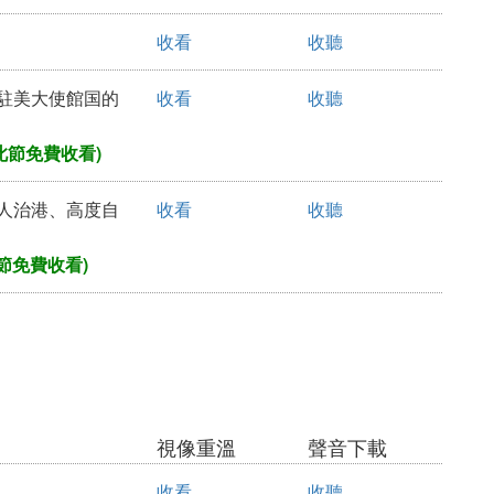
收看
收聽
那駐美大使館国的
收看
收聽
此節免費收看)
港人治港、高度自
收看
收聽
節免費收看)
視像重溫
聲音下載
收看
收聽