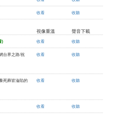
收看
收聽
視像重溫
聲音下載
)
收看
收聽
足網台界之路/祝
收看
收聽
生養死葬皆淪陷的
收看
收聽
收看
收聽