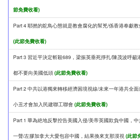
節免費收看)
Part 4 耶撚的鴕鳥心態就是教會腐化的幫兇/係香港奉獻
(此節免費收看)
Part 3 習近平決定斬殺689，梁振英垂死掙扎/陳茂波呼
都不要向美國低頭
(此節免費收看)
Part 2 中共以港獨來轉移經濟困境視線/未來一年港共全
小丑才會加入民建聯工聯會
(此節免費收看)
Part 1 華為絶地反擊控告美國入侵/美帝英國欺負中國，
一聲/左膠加拿大大愛包容中國，結果換來支那漠視
(此節