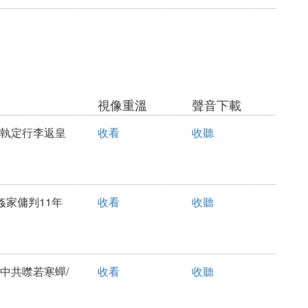
視像重溫
聲音下載
可以執定行李返皇
收看
收聽
姦家傭判11年
收看
收聽
海中共噤若寒蟬/
收看
收聽