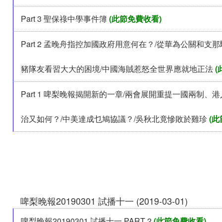
Part 3 聖保祿中學事件簿
(此節免費收看)
Part 2 孟晚舟指控加國政府用意何在？/從華為公關和支
豬隊友看習大大的困境/中國海賊惹怒全世界應就地正法
(
Part 1 啤梨晚報揭開新的一章/兩會展開重提一國兩制、
治又如何？/中美達成乜鳩協議？/吳秋北竟慘敗於雞珍
(此
啤梨晚報20190301 試播十一 (2019-03-01)
啤梨晚報20190301 試播十一 PART 2
(此節免費收看)