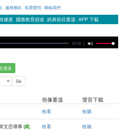
款
服務條款
私隱聲明
聯絡我們
會員優惠
國雅教育頻道
經典節目重溫
APP 下載
00:00
音重溫
視像重溫
聲音下載
收看
收聽
於斯文恐壞事
(此
收看
收聽