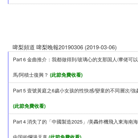
啤梨頻道 啤梨晚報20190306 (2019-03-06)
Part 6 金曲推介：我都做得到/玻璃心的支那国人/摩佬
馬/阿積士復興？
(此節免費收看)
Part 5 壹號黃庭之6歲小女孩的性快感/孌童的不同層次/強
(此節免費收看)
Part 4 消失了的「中國製造2025」/美轟炸機飛入東海南
中国的爛漫天真
(此節免費收看)