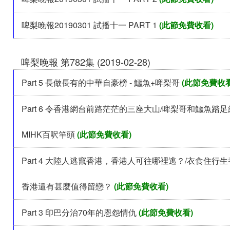
啤梨晚報20190301 試播十一 PART 1
(此節免費收看)
啤梨晚報 第782集 (2019-02-28)
Part 5 長做長有的中華自豪榜 - 鱷魚+啤梨哥
(此節免費收看
Part 6 令香港網台前路茫茫的三座大山/啤梨哥和鱷魚踏
MIHK百呎竿頭
(此節免費收看)
Part 4 大陸人逃竄香港，香港人可往哪裡逃？/衣食住行
香港還有甚麼值得留戀？
(此節免費收看)
Part 3 印巴分治70年的恩怨情仇
(此節免費收看)