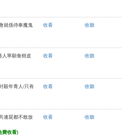
教會就係侍奉魔鬼
收看
收聽
籲港人寧願食樹皮
收看
收聽
面封殺年青人/只有
收看
收聽
中共連屁都不敢放
收看
收聽
免費收看)