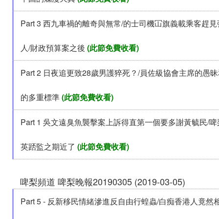
Part 3 西九車禍的離奇與無常/的士司機冚旗義載乘客趕
人/財政預算案之後
(此節免費收看)
Part 2 日夜追更致28歲男護猝死？/員佐級協會主席的愚
的多重標準
(此節免費收看)
Part 1 吳文遠臭魚襲擊案上訴得直第一個要多謝黃毓民/
英踎監之期近了
(此節免費收看)
啤梨頻道 啤梨晚報20190305 (2019-03-05)
Part 5 - 反新移民情緒滲進反自由行蝗蟲/白痴香港人竟