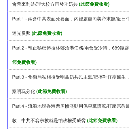
會帶來利益/理大校方再發功奶共
(此節免費收看)
Part 1 - 兩會中共表面死要面，內裡處處向美帝求饒/近
迴光反照
(此節免費收看)
Part 2 - 韓正秘密傳授林鄭治港任務/兩會受冷待，689
節免費收看)
Part 3 - 食衛局私相授受明益奶共民主派/肥擦鞋仔瘦醫
案明玩分化
(此節免費收看)
Part 4 - 流浪地球香港票房慘淡動用保皇黨護駕/打壓宗
教，中共不容宗教就是怕政權受威脅
(此節免費收看)