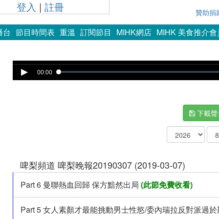
登入
|
註冊
贊助捐
播台
節目時間表
重溫
訂閱節目
MIHK網店
MIHK 美食推介
Error loading media: File could not be played
00:00
下載聲
啤梨頻道 啤梨晚報20190307 (2019-03-07)
Part 6 曼聯熱血回歸 保方黯然出局
(此節免費收看)
Part 5 女人素顏才最能挑動男士性慾/委內瑞拉反對派過