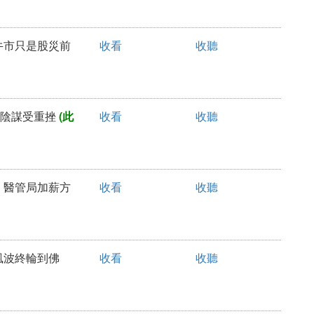
日牛市只是股災前
收看
收聽
復辟陰謀受重挫
(此
收看
收聽
生，醫管局加薪方
收看
收聽
教風波終輪到佛
收看
收聽