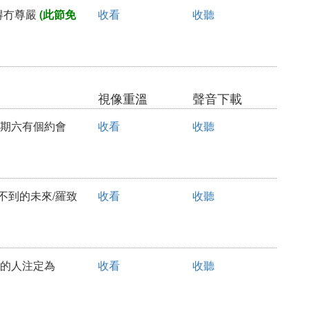
活得冇尊嚴
(此節免
收看
收聽
視像重溫
聲音下載
你星期六有個約會
收看
收聽
看不到的未來/羅致
收看
收聽
力爭的人注定為
收看
收聽