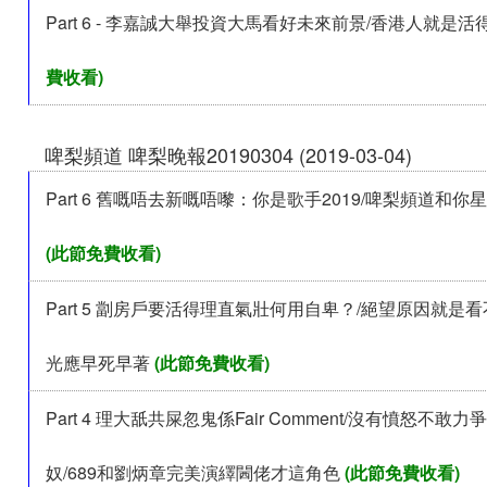
Part 6 - 李嘉誠大舉投資大馬看好未來前景/香港人就是
費收看)
啤梨頻道 啤梨晚報20190304 (2019-03-04)
Part 6 舊嘅唔去新嘅唔嚟：你是歌手2019/啤梨頻道和
(此節免費收看)
Part 5 劏房戶要活得理直氣壯何用自卑？/絕望原因就是
光應早死早著
(此節免費收看)
Part 4 理大舐共屎忽鬼係Fair Comment/沒有憤怒不敢
奴/689和劉炳章完美演繹閪佬才這角色
(此節免費收看)