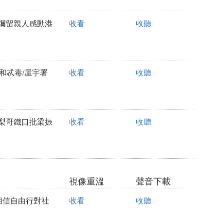
見彌留親人感動港
收看
收聽
昧和忒毒/屋宇署
收看
收聽
啤梨哥鐵口批梁振
收看
收聽
視像重溫
聲音下載
然相信自由行對社
收看
收聽